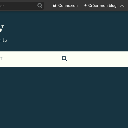
Connexion
+
Créer mon blog
w
nts
T