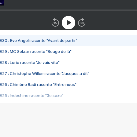
#30 : Eve Angeli raconte "Avant de partir"
#29 : MC Solaar raconte "Bouge de là"
28 : Lorie raconte "Je vais vite"
#27 : Christophe Willem raconte "Jacques a dit"
#26 : Chimène Badi raconte "Entre nous"
#25 : Indochine raconte "3e sexe"
#24 : Zaho raconte "C'est chelou"
#23 : Patrick Bruel raconte "Au café des délices"
#22 : Kyo raconte "Le chemin"