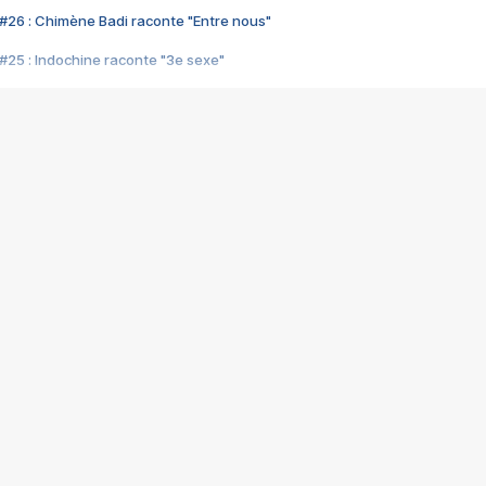
#26 : Chimène Badi raconte "Entre nous"
#25 : Indochine raconte "3e sexe"
#24 : Zaho raconte "C'est chelou"
#23 : Patrick Bruel raconte "Au café des délices"
#22 : Kyo raconte "Le chemin"
#21 : Nolwenn Leroy raconte "Cassé"
#20 : Patrick Hernandez raconte "Born to be alive"
#19 : Lorie raconte "Près de moi"
#18 : Michael Jones raconte "A nos actes manqués" (avec Jean-Jacque
#17 : Khaled raconte "Aïcha"
#16 : Corneille raconte "Parce qu'on vient de loin"
#15 : Indochine raconte "L'aventurier"