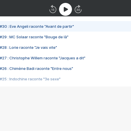
#30 : Eve Angeli raconte "Avant de partir"
#29 : MC Solaar raconte "Bouge de là"
28 : Lorie raconte "Je vais vite"
#27 : Christophe Willem raconte "Jacques a dit"
#26 : Chimène Badi raconte "Entre nous"
#25 : Indochine raconte "3e sexe"
#24 : Zaho raconte "C'est chelou"
#23 : Patrick Bruel raconte "Au café des délices"
#22 : Kyo raconte "Le chemin"
#21 : Nolwenn Leroy raconte "Cassé"