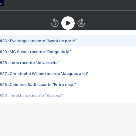
#30 : Eve Angeli raconte "Avant de partir"
#29 : MC Solaar raconte "Bouge de là"
28 : Lorie raconte "Je vais vite"
#27 : Christophe Willem raconte "Jacques a dit"
#26 : Chimène Badi raconte "Entre nous"
#25 : Indochine raconte "3e sexe"
#24 : Zaho raconte "C'est chelou"
#23 : Patrick Bruel raconte "Au café des délices"
#22 : Kyo raconte "Le chemin"