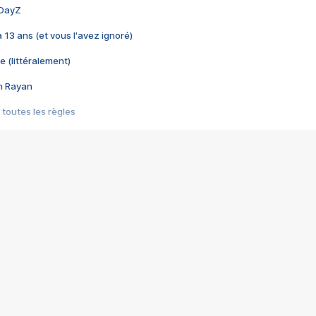
 DayZ
 a 13 ans (et vous l'avez ignoré)
e (littéralement)
im Rayan
 toutes les règles
s les jeux vidéo
us choquant de Rockstar ? - Le scandale BULLY
e plus moche de Steam
du RÊVE tourne au CAUCHEMAR
pendant 8 heures
it… à tort
umiliés par un jeu vidéo
ire - Final Fantasy 8