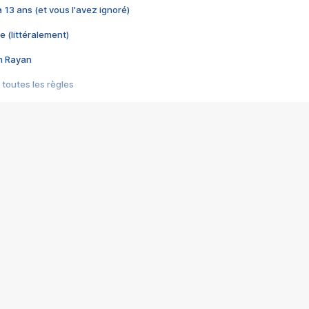
 a 13 ans (et vous l'avez ignoré)
e (littéralement)
im Rayan
 toutes les règles
s les jeux vidéo
us choquant de Rockstar ? - Le scandale BULLY
e plus moche de Steam
du RÊVE tourne au CAUCHEMAR
pendant 8 heures
it… à tort
umiliés par un jeu vidéo
ire - Final Fantasy 8
ti un empire - Age of Empires